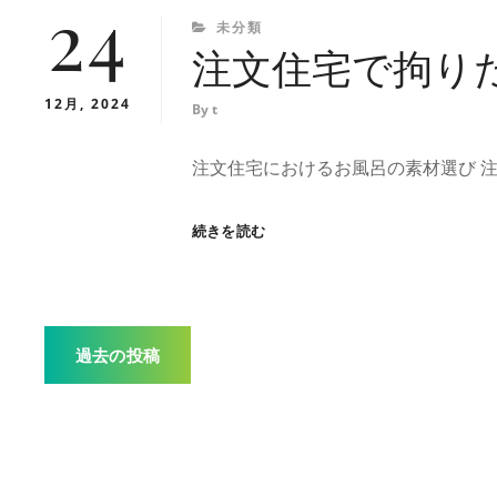
24
CATEGORIES
未分類
注文住宅で拘り
12月, 2024
By
t
注文住宅におけるお風呂の素材選び 
注
続きを読む
文
住
宅
で
投
拘
過去の投稿
り
た
稿
い
お
風
ナ
呂