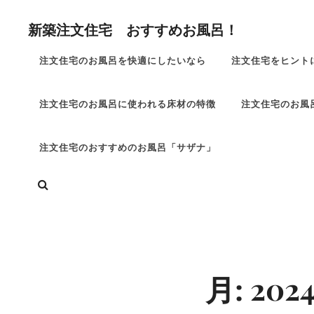
コ
新築注文住宅 おすすめお風呂！
ン
テ
注文住宅のお風呂を快適にしたいなら
注文住宅をヒント
ン
ツ
注文住宅のお風呂に使われる床材の特徴
注文住宅のお風
へ
ス
キ
注文住宅のおすすめのお風呂「サザナ」
ッ
検
プ
索
Site
Overlay
月:
202