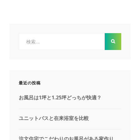
住
宅
で
気
を
つ
検
け
索:
る
べ
き
は、
お
風
最近の投稿
呂！
お風呂は1坪と1.25坪どっちが快適？
ユニットバスと在来浴室を比較
注文住宅でこだわりのお風呂がある家作り