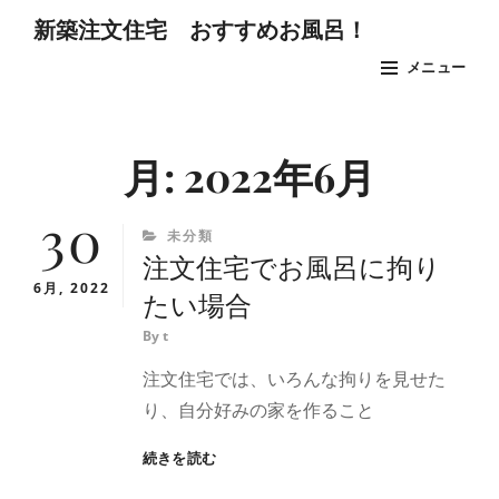
コ
新築注文住宅 おすすめお風呂！
ン
メニュー
テ
ン
Site
ツ
Overlay
月:
2022年6月
へ
ス
30
キ
CATEGORIES
未分類
注文住宅でお風呂に拘り
ッ
6月, 2022
プ
たい場合
By
t
注文住宅では、いろんな拘りを見せた
り、自分好みの家を作ること
注
続きを読む
文