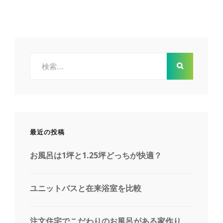
住
宅
で
お
風
呂
検
に
索:
拘
り
た
い
場
合
最近の投稿
お風呂は1坪と1.25坪どっちが快適？
ユニットバスと在来浴室を比較
注文住宅でこだわりのお風呂がある家作り