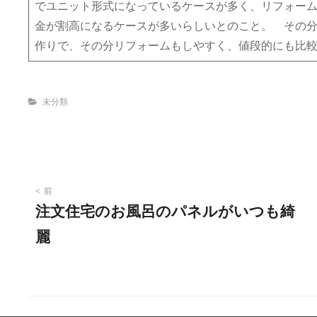
でユニット形式になっているケースが多く、リフォー
金が割高になるケースが多いらしいとのこと。 その
作りで、その分リフォームもしやすく、値段的にも比
Categories
未分類
投
前
注文住宅のお風呂のパネルがいつも綺
稿
麗
ナ