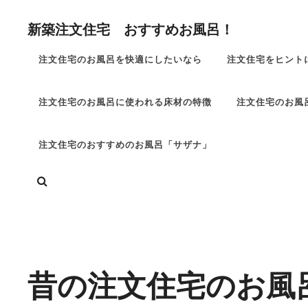
コ
新築注文住宅 おすすめお風呂！
ン
テ
注文住宅のお風呂を快適にしたいなら
注文住宅をヒント
ン
ツ
注文住宅のお風呂に使われる床材の特徴
注文住宅のお風
へ
ス
キ
注文住宅のおすすめのお風呂「サザナ」
ッ
検
プ
索
Site
Overlay
昔の注文住宅のお風