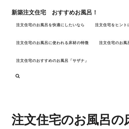
コ
新築注文住宅 おすすめお風呂！
ン
テ
注文住宅のお風呂を快適にしたいなら
注文住宅をヒント
ン
ツ
注文住宅のお風呂に使われる床材の特徴
注文住宅のお風
へ
ス
キ
注文住宅のおすすめのお風呂「サザナ」
ッ
検
プ
索
Site
Overlay
注文住宅のお風呂の