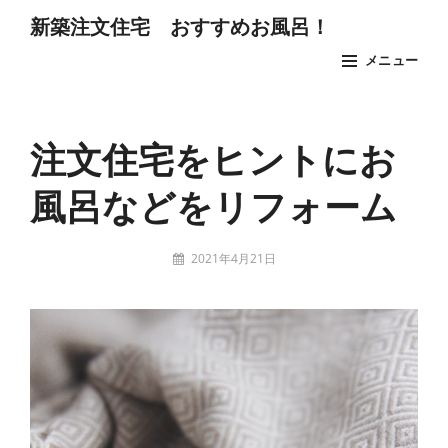
コ
新築注文住宅 おすすめお風呂！
ン
メニュー
テ
ン
Site
ツ
Overlay
注文住宅をヒントにお
へ
ス
風呂などをリフォーム
キ
ッ
投
2021年4月21日
プ
稿
t
者: