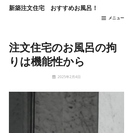
コ
新築注文住宅 おすすめお風呂！
ン
メニュー
テ
ン
Site
ツ
Overlay
注文住宅のお風呂の拘
へ
ス
りは機能性から
キ
ッ
投
2025年2月4日
プ
稿
t
者: