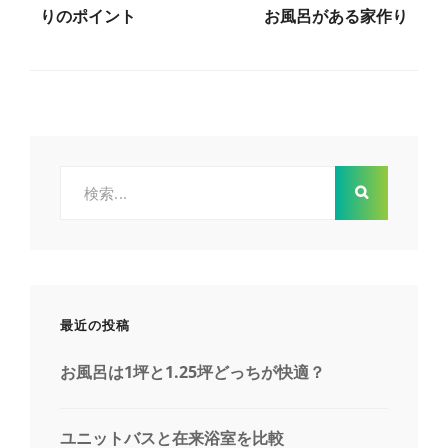
稿
りのポイント
お風呂がある家作り
ナ
ビ
ゲ
検
索:
ー
シ
ョ
最近の投稿
ン
お風呂は1坪と1.25坪どっちが快適？
ユニットバスと在来浴室を比較